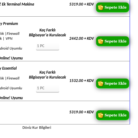
 Ek Terminal Makina
5319.00
+ KDV
ty Premium
Kaç Farklı
lık |Firewall
Bilgisayar'a Kurulacak
ik | VPN
2442.00
+ KDV
droid Uyumlu
nline! Uyumu
 Essential
Kaç Farklı
Bilgisayar'a Kurulacak
lık |Firewall
1532.00
+ KDV
droid Uyumlu
nline! Uyumu
5319.00
+ KDV
Döviz Kur Bilgileri