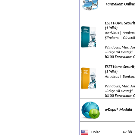
Farmakom Online!
ESET HOME Securi
(1 Yıllık)
Antivirus | Bankacı
Şifreleme | Güvenl
Windows, Mac, An
Türkçe Dil Desteği
%100 Farmakom O
ESET Home Security
(1 Yıllık)
Antivirus | Bankacı
Windows, Mac, An
Türkçe Dil Desteği
%100 Farmakom O
e-Depo® Modülü
Dolar
47.88