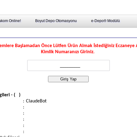
kom Online!
Boyut Depo Otomasyonu
e-Depo® Modülü
lemlere Başlamadan Önce Lütfen Ürün Almak İstediğiniz Eczaneye 
Kimlik Numaranızı Giriniz.
ileri - (
)
:
ClaudeBot
:
:
:
:
: