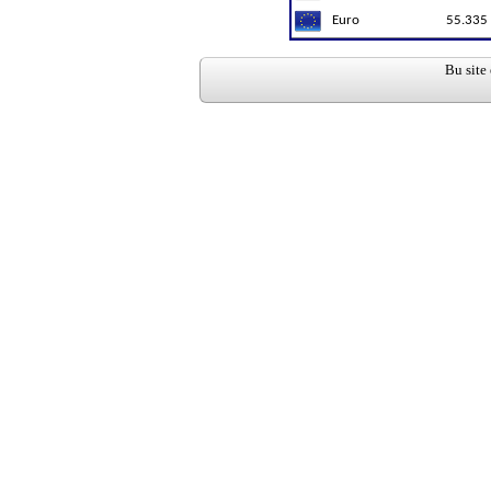
Euro
55.335
Bu site