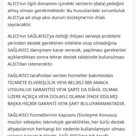
ALICI’nın ilgili donanımı içindeki verilerin (data) yedeğini
almış olması gerekmektedir. Bu hususlardaki sorumluluk
ALICI’ya ait olup aksi durum Sözleşme’nin ihlali
sayılacaktır.
ALICI’nın SAĞLAYICI’ya ilettiği ihtiyacı ve/veya problemi
yerinden destek gerektiren nitelikte olup olmadığına
SAĞLAYICI danışmanı karar verecek, yapılması gerekenler
açıklandıktan sonra tekrar destek talebinde bulunulması
ALICI’dan istenecektir.
SAĞLAYICI tarafından verilen hizmetler bakımından
TİCARETE ELVERİŞLİLİK VEYA BELİRLİ BİR AMACA
UYGUNLUK GARANTİSİ VEYA ŞARTI DA DÂHİL OLMAK
ÜZERE AÇIKÇA VEYA DOLAYLI OLARAK İFADE EDİLMİŞ
BAŞKA HİÇBİR GARANTİ VEYA ŞART BULUNMAMAKTADIR.
SAĞLAYICI hizmetlerinin kapsamı (Sözleşme Konusu);
mücbir sebepler, teknolojik gereklilikler, her türlü destek
altyapılarının herhangi bir nedenle kullanılamıyor olması
ve/veya kanuni hallerde, SAĞLAYICI’nın tek taraflı