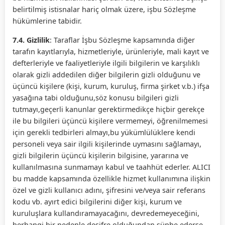
belirtilmiş istisnalar hariç olmak üzere, işbu Sözleşme
hükümlerine tabidir.
7.4. Gizlilik
: Taraflar İşbu Sözleşme kapsamında diğer
tarafın kayıtlarıyla, hizmetleriyle, ürünleriyle, mali kayıt ve
defterleriyle ve faaliyetleriyle ilgili bilgilerin ve karşılıklı
olarak gizli addedilen diğer bilgilerin gizli olduğunu ve
üçüncü kişilere (kişi, kurum, kuruluş, firma şirket v.b.) ifşa
yasağına tabi olduğunu,söz konusu bilgileri gizli
tutmayı,geçerli kanunlar gerektirmedikçe hiçbir gerekçe
ile bu bilgileri üçüncü kişilere vermemeyi, öğrenilmemesi
için gerekli tedbirleri almayı,bu yükümlülüklere kendi
personeli veya sair ilgili kişilerinde uymasını sağlamayı,
gizli bilgilerin üçüncü kişilerin bilgisine, yararına ve
kullanılmasına sunmamayı kabul ve taahhüt ederler. ALICI
bu madde kapsamında özellikle hizmet kullanımına ilişkin
özel ve gizli kullanıcı adını, şifresini ve/veya sair referans
kodu vb. ayırt edici bilgilerini diğer kişi, kurum ve
kuruluşlara kullandıramayacağını, devredemeyeceğini,
herhangi bir nedenle deşifre olduğundan şüphe ederse