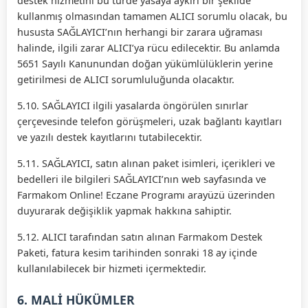
destek hizmetini bu türde yasaya aykırı bir şekilde
kullanmış olmasından tamamen ALICI sorumlu olacak, bu
hususta SAĞLAYICI’nın herhangi bir zarara uğraması
halinde, ilgili zarar ALICI’ya rücu edilecektir. Bu anlamda
5651 Sayılı Kanunundan doğan yükümlülüklerin yerine
getirilmesi de ALICI sorumluluğunda olacaktır.
5.10. SAĞLAYICI ilgili yasalarda öngörülen sınırlar
çerçevesinde telefon görüşmeleri, uzak bağlantı kayıtları
ve yazılı destek kayıtlarını tutabilecektir.
5.11. SAĞLAYICI, satın alınan paket isimleri, içerikleri ve
bedelleri ile bilgileri SAĞLAYICI’nın web sayfasında ve
Farmakom Online! Eczane Programı arayüzü üzerinden
duyurarak değişiklik yapmak hakkına sahiptir.
5.12. ALICI tarafından satın alınan Farmakom Destek
Paketi, fatura kesim tarihinden sonraki 18 ay içinde
kullanılabilecek bir hizmeti içermektedir.
6. MALİ HÜKÜMLER