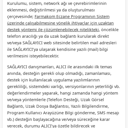
Kurulumu, sistem, network ağı ve çevrebirimlerinin
eklenmesi, değiştirilmesi ya da oluşturulması
çerçevesinde;
Farmakom Eczane Programının Sistem
üzerinde çalışabilmesine yönelik ihtiyaçlar için uzaktan
destek yöntemi ile çözümlenebilecek nitelikteki
, öncelikle
telefon aracılığı ya da uzak bağlantı kurularak direkt
ve/veya SAĞLAYICI web sitesinde belirtilen mail adresleri
ile SAĞLAYICI’ya ulaşarak kendisine yazılı (mail) bilgi
verilmesini isteyebilecektir.
SAĞLAYICI danışmanları, ALICI ile arasındaki ilk temas
anında, desteğin gerekli olup olmadığı, zamanlaması,
destek için kullanılacak uygulama yazılımlarının
gerekliliği, sistemdeki varlığı, versiyonlarının yeterliliği vb.
değerlendirmeler yaparak, hangi zamanda hangi yöntem
ve/veya yöntemlerle (Telefon Desteği, Uzak Görsel
Bağlantı, Uzak Dosya Bağlantısı, Yazılı Bilgilendirme,
Program Kullanıcı Arayüzüne Bilgi gönderme, SMS mesajı
vb.) desteğin başlayacağına ve/veya süreceğine karar
verecek, durumu ALICI’ya özetle bildirecek ve