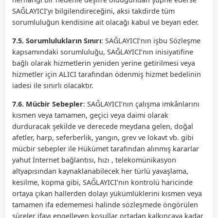
SAĞLAYICI’yı bilgilendireceğini, aksi takdirde tüm
sorumluluğun kendisine ait olacağı kabul ve beyan eder.
7.5. Sorumlulukların Sınırı
: SAĞLAYICI’nın işbu Sözleşme
kapsamındaki sorumluluğu, SAĞLAYICI’nın inisiyatifine
bağlı olarak hizmetlerin yeniden yerine getirilmesi veya
hizmetler için ALICI tarafından ödenmiş hizmet bedelinin
iadesi ile sınırlı olacaktır.
7.6. Mücbir Sebepler
: SAĞLAYICI’nın çalışma imkânlarını
kısmen veya tamamen, geçici veya daimi olarak
durduracak şekilde ve derecede meydana gelen, doğal
afetler, harp, seferberlik, yangın, grev ve lokavt vb. gibi
mücbir sebepler ile Hükümet tarafından alınmış kararlar
yahut İnternet bağlantısı, hızı , telekomünikasyon
altyapısından kaynaklanabilecek her türlü yavaşlama,
kesilme, kopma gibi, SAĞLAYICI’nın kontrolü haricinde
ortaya çıkan hallerden dolayı yükümlüklerini kısmen veya
tamamen ifa edememesi halinde sözleşmede öngörülen
süreler ifayı engelleyen koşullar ortadan kalkıncaya kadar