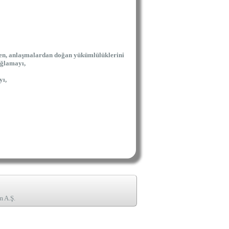
ekten, anlaşmalardan doğan yükümlülüklerini
ağlamayı,
yı,
m A.Ş.