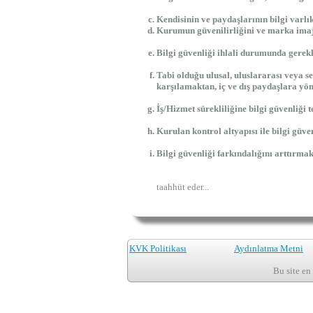
Kendisinin ve paydaşlarının bilgi varlı
Kurumun güvenilirliğini ve marka ima
Bilgi güvenliği ihlali durumunda gerek
Tabi olduğu ulusal, uluslararası veya 
karşılamaktan, iç ve dış paydaşlara yö
İş/Hizmet sürekliliğine bilgi güvenliği t
Kurulan kontrol altyapısı ile bilgi güve
Bilgi güvenliği farkındalığını arttırmak
taahhüt eder...
KVK Politikası
Aydınlatma Metni
Bu site en