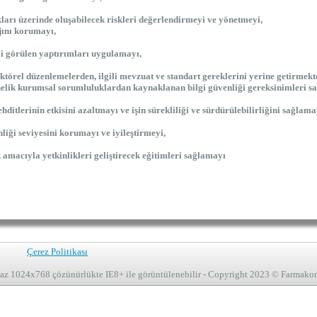
kları üzerinde oluşabilecek riskleri değerlendirmeyi ve yönetmeyi,
jını korumayı,
li görülen yaptırımları uygulamayı,
sektörel düzenlemelerden, ilgili mevzuat ve standart gereklerini yerine getirm
nelik kurumsal sorumluluklardan kaynaklanan bilgi güvenliği gereksinimleri s
ehditlerinin etkisini azaltmayı ve işin sürekliliği ve sürdürülebilirliğini sağlama
nliği seviyesini korumayı ve iyileştirmeyi,
 amacıyla yetkinlikleri geliştirecek eğitimleri sağlamayı
Çerez Politikası
 az 1024x768 çözünürlükte IE8+ ile görüntülenebilir - Copyright 2023 © Farmako