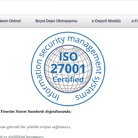
kom Online!
Boyut Depo Otomasyonu
e-Depo® Modülü
e-F
önetim Sistem Standardı doğrultusunda;
rına güvenli bir şekilde erişim sağlamayı,
nü ve gizliliğini korumayı,